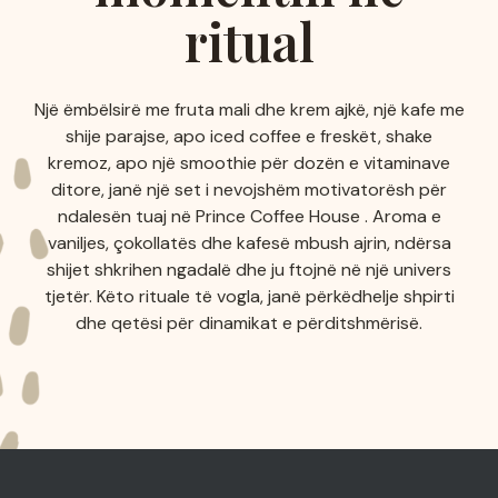
ritual
Një ëmbëlsirë me fruta mali dhe krem ajkë, një kafe me
shije parajse, apo iced coffee e freskët, shake
kremoz, apo një smoothie për dozën e vitaminave
ditore, janë një set i nevojshëm motivatorësh për
ndalesën tuaj në Prince Coffee House . Aroma e
vaniljes, çokollatës dhe kafesë mbush ajrin, ndërsa
shijet shkrihen ngadalë dhe ju ftojnë në një univers
tjetër. Këto rituale të vogla, janë përkëdhelje shpirti
dhe qetësi për dinamikat e përditshmërisë.