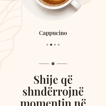
Cappucino
Shije që
shndërrojnë
momentin në