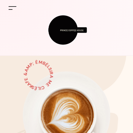
KAFE &AMP; ËMBËLSIRA ME CILËSI PREMIUM 100%