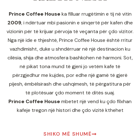
Prince Coffee House
ka filluar rrugëtimin e tij në vitin
2009
, i ndërtuar mbi pasionin e sinqertë për kafen dhe
vizionin për të krijuar përvoja të veçanta për çdo vizitor.
Nga një ide e thjeshtë, Prince Coffee House është rritur
vazhdimisht, duke u shndërruar në një destinacion ku
cilësia, shija dhe atmosfera bashkohen në harmoni. Sot,
në pikat tona mund të gjeni jo vetëm kafe të
përzgjedhur me kujdes, por edhe një gamë të gjerë
pijesh, ëmbëlsirash dhe ushqimesh, të përgatitura për
të plotësuar çdo moment të ditës suaj.
Prince Coffee House
mbetet një vend ku çdo filxhan
kafeje tregon një histori dhe çdo vizitë kthehet
SHIKO MË SHUMË