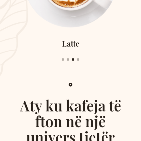
tte
Aty ku kafeja të
fton në një
univers tjetër