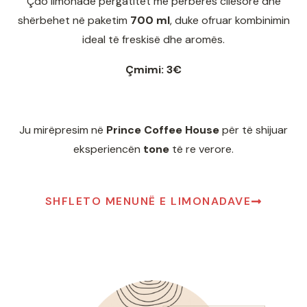
Çdo limonadë përgatitet me përbërës cilësorë dhe
shërbehet në paketim
700 ml
, duke ofruar kombinimin
ideal të freskisë dhe aromës.
Çmimi: 3€
Ju mirëpresim në
Prince Coffee House
për të shijuar
eksperiencën
tone
të re verore.
SHFLETO MENUNË E LIMONADAVE