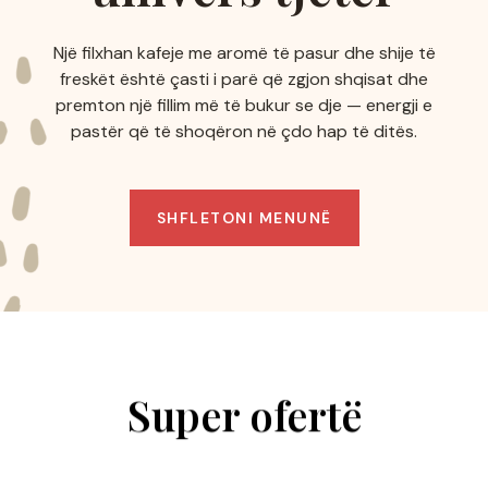
Një filxhan kafeje me aromë të pasur dhe shije të
freskët është çasti i parë që zgjon shqisat dhe
premton një fillim më të bukur se dje — energji e
pastër që të shoqëron në çdo hap të ditës.
SHFLETONI MENUNË
Super ofertë