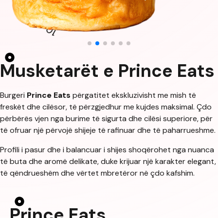
Musketarët e Prince Eats
Burgeri
Prince Eats
përgatitet ekskluzivisht me mish të
freskët dhe cilësor, të përzgjedhur me kujdes maksimal. Çdo
përbërës vjen nga burime të sigurta dhe cilësi superiore, për
të ofruar një përvojë shijeje të rafinuar dhe të paharrueshme.
Profili i pasur dhe i balancuar i shijes shoqërohet nga nuanca
të buta dhe aromë delikate, duke krijuar një karakter elegant,
të qëndrueshëm dhe vërtet mbretëror në çdo kafshim.
Prince Eats